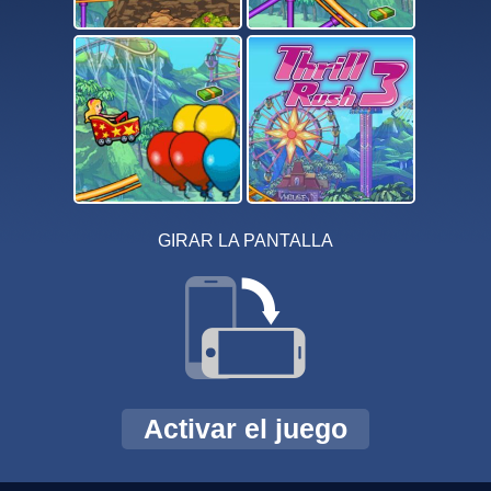
GIRAR LA PANTALLA
Activar el juego