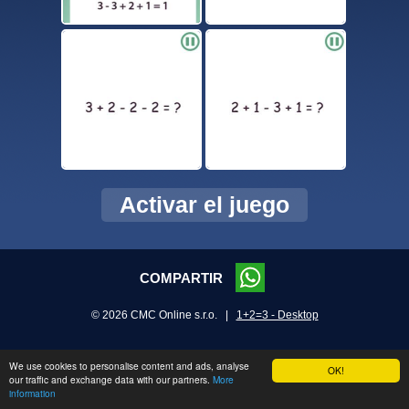
Activar el juego
COMPARTIR
© 2026 CMC Online s.r.o. |
1+2=3 - Desktop
We use cookies to personalise content and ads, analyse
OK!
our traffic and exchange data with our partners.
More
information