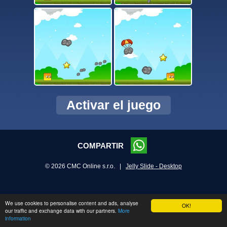
Activar el juego
COMPARTIR
© 2026 CMC Online s.r.o. |
Jelly Slide - Desktop
We use cookies to personalise content and ads, analyse
OK!
our traffic and exchange data with our partners.
More
information